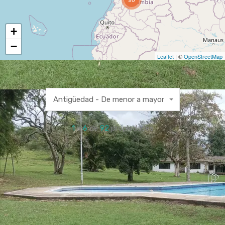
+
−
Leaflet
| ©
OpenStreetMap
Antigüedad - De menor a mayor
1
a
6
de
92
propiedades