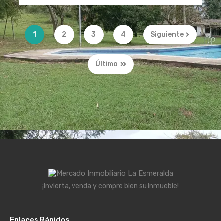
1
2
3
4
Siguiente
Último
¡Invierta, venda y compre bien su inmueble!
Enlaces Rápidos