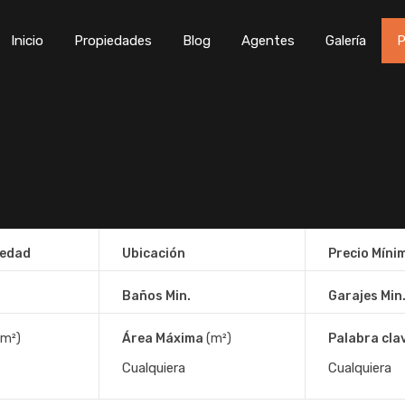
Inicio
Propiedades
Blog
Agentes
Galería
P
iedad
Ubicación
Precio Míni
Baños Min.
Garajes Min
(m²)
Área Máxima
(m²)
Palabra cla
2