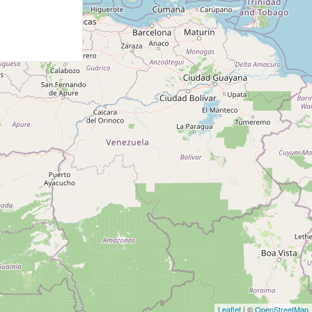
Leaflet
| ©
OpenStreetMap