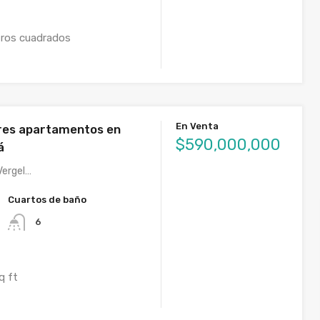
ros cuadrados
En Venta
res apartamentos en
$590,000,000
á
 Vergel…
Cuartos de baño
6
q ft