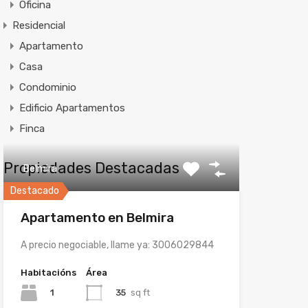
Oficina
Residencial
Apartamento
Casa
Condominio
Edificio Apartamentos
Finca
Propiedades Destacadas
Belmira
Destacado
Apartamento en Belmira
A precio negociable, llame ya: 3006029844
Habitacións
Área
1
35
sq ft