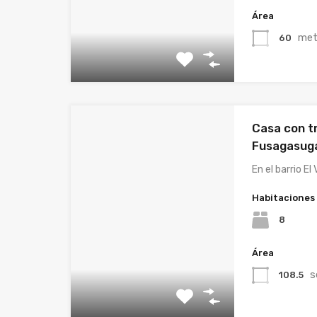
Área
met
60
Casa con t
Fusagasug
En el barrio El
Habitaciones
8
Área
s
108.5