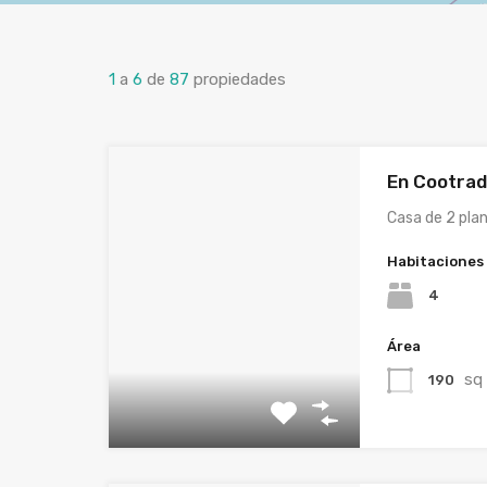
1
a
6
de
87
propiedades
En Cootra
Casa de 2 pla
Habitaciones
4
Área
sq
190