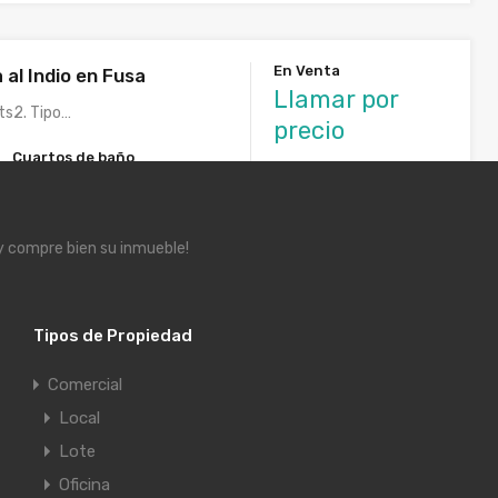
En Venta
al Indio en Fusa
Llamar por
ts2. Tipo…
precio
Cuartos de baño
2
 y compre bien su inmueble!
ft
Tipos de Propiedad
Comercial
Local
 bien ubicada y
$410,000,000
 en Fusagasugá
Lote
Oficina
of. Dos niveles.…