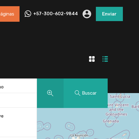
áginas
+57-300-602-9844
Enviar
mo
Buscar
.
ve