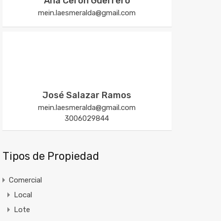
Ana Cerón Guerrero
mein.laesmeralda@gmail.com
José Salazar Ramos
mein.laesmeralda@gmail.com
3006029844
Tipos de Propiedad
Comercial
Local
Lote