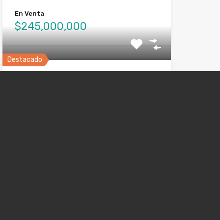
En Venta
$245,000,000
Destacado
Casa campestre Subachoque,
ganga!
Hermosa finca en Subachoque uno de los
lugares más tranquilos…
Habitacións
Baños
Área
3
261
sq ft
3
En Venta
$1,300,000,000