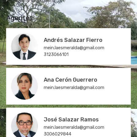
Formato de la galería
Agentes
Andrés Salazar Fierro
mein.laesmeralda@gmail.com
3123066101
Ana Cerón Guerrero
mein.laesmeralda@gmail.com
José Salazar Ramos
mein.laesmeralda@gmail.com
3006029844