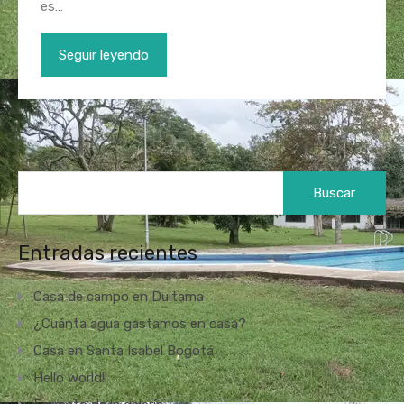
es…
Seguir leyendo
Buscar:
Entradas recientes
Casa de campo en Duitama
¿Cuánta agua gastamos en casa?
Casa en Santa Isabel Bogotá
Hello world!