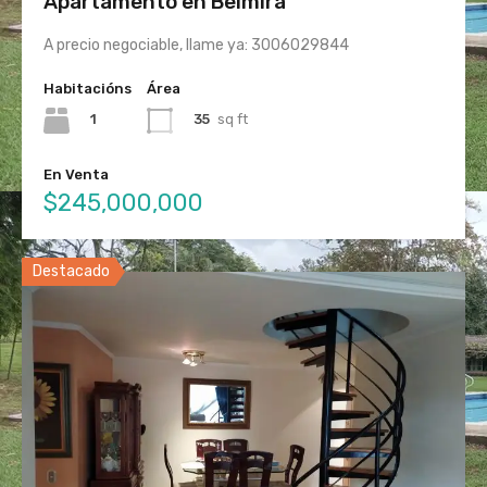
Apartamento en Belmira
A precio negociable, llame ya: 3006029844
Habitacións
Área
1
35
sq ft
En Venta
$245,000,000
Destacado