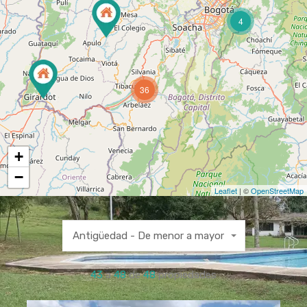
4
36
+
−
Leaflet
| ©
OpenStreetMap
Antigüedad - De menor a mayor
43
a
48
de
48
propiedades