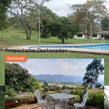
Apartamento
Casa
Condominio
Edificio Apartamentos
Finca
Propiedades Destacadas
Destacado