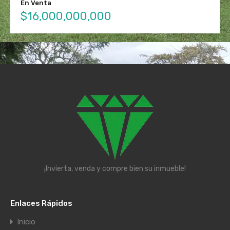
En Venta
$16,000,000,000
¡Invierta, venda y compre bien su inmueble!
Enlaces Rápidos
Inicio