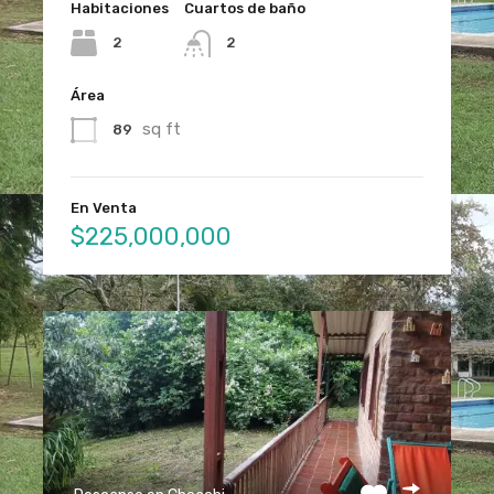
Habitaciones
Cuartos de baño
2
2
Área
sq ft
89
En Venta
$225,000,000