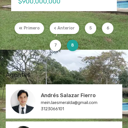
$900,000,000
Primero
Anterior
5
6
7
8
Agentes
Andrés Salazar Fierro
mein.laesmeralda@gmail.com
3123066101