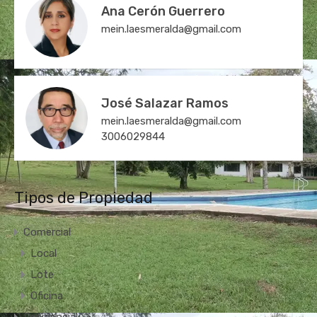
Ana Cerón Guerrero
mein.laesmeralda@gmail.com
José Salazar Ramos
mein.laesmeralda@gmail.com
3006029844
Tipos de Propiedad
Comercial
Local
Lote
Oficina
Residencial