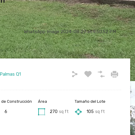
un
 Palmas Q1
 de Construcción
Área
Tamaño del Lote
6
270
sq ft
105
sq ft