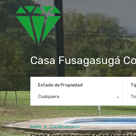
Casa Fusagasugá C
Estado de Propiedad
Ti
Cualquiera
To
Inicio
Cundinamarca