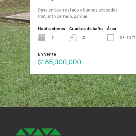
Casa en buen estado y buenos acabados.
Conjunto cerrado, parque…
Habitaciones
Cuartos de baño
Área
3
57
sq ft
2
En Venta
$165,000,000