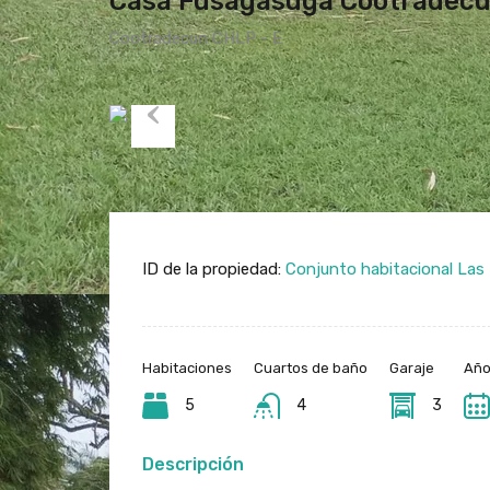
Casa Fusagasugá Cootradec
Cootradecun CHLP - E
Previous
ID de la propiedad:
Conjunto habitacional Las
Habitaciones
Cuartos de baño
Garaje
Año
5
4
3
Descripción