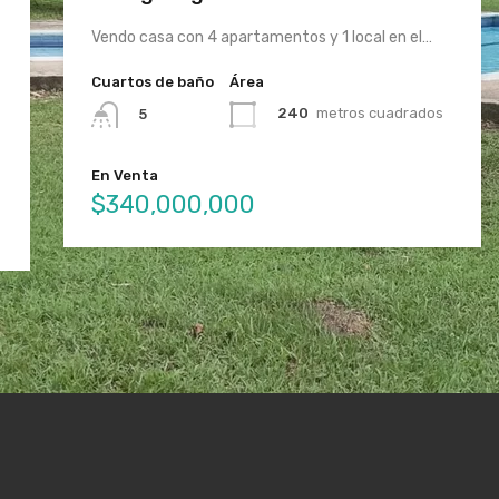
Vendo casa con 4 apartamentos y 1 local en el…
Cuartos de baño
Área
240
metros cuadrados
5
En Venta
$340,000,000