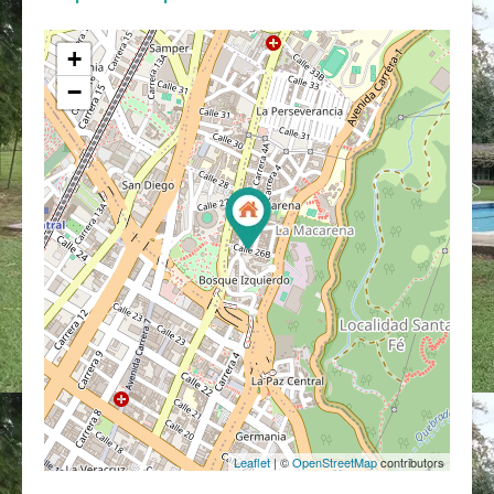
+
−
Leaflet
| ©
OpenStreetMap
contributors