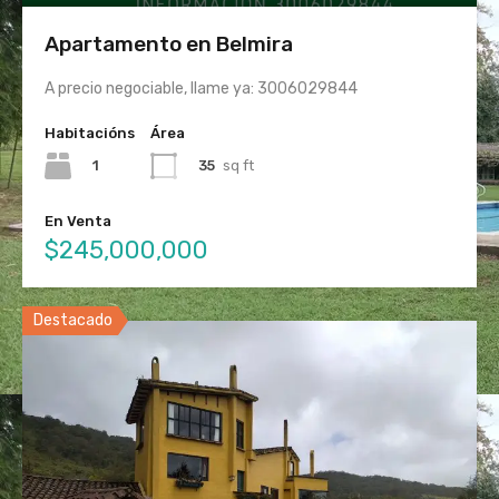
Apartamento en Belmira
A precio negociable, llame ya: 3006029844
Habitacións
Área
1
35
sq ft
En Venta
$245,000,000
Destacado