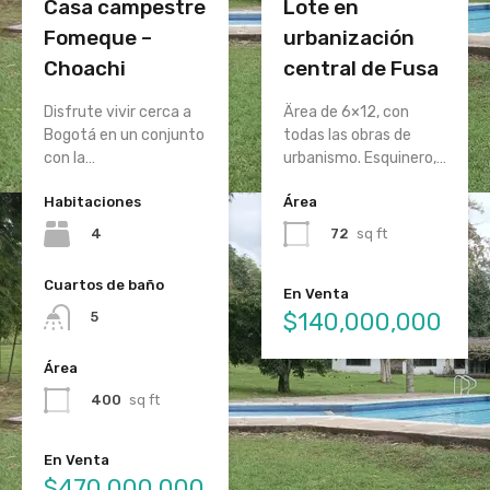
Casa campestre
Lote en
Fomeque –
urbanización
Choachi
central de Fusa
Disfrute vivir cerca a
Ärea de 6×12, con
Bogotá en un conjunto
todas las obras de
con la…
urbanismo. Esquinero,…
Habitaciones
Área
4
72
sq ft
Cuartos de baño
En Venta
$140,000,000
5
Área
400
sq ft
En Venta
$470,000,000