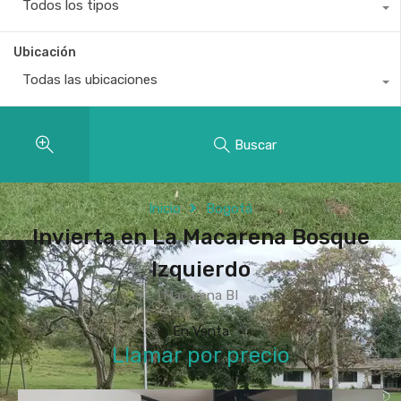
Todos los tipos
Ubicación
Todas las ubicaciones
Buscar
Inicio
Bogotá
Invierta en La Macarena Bosque
Izquierdo
Macarena BI
En Venta
Llamar por precio