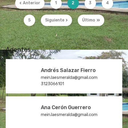
Anterior
1
2
3
4
5
Siguiente
Último
Agentes
Andrés Salazar Fierro
mein.laesmeralda@gmail.com
3123066101
Ana Cerón Guerrero
mein.laesmeralda@gmail.com