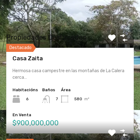
Condominio
Edificio Apartamentos
Finca
Propiedades Destacadas
Destacado
Casa Zaita
Hermosa casa campestre en las montañas de La Calera
cerca…
Habitacións
Baños
Área
6
580
m²
7
En Venta
$900,000,000