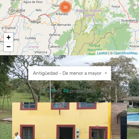
36
+
−
Leaflet
| ©
OpenStreetMap
Antigüedad - De menor a mayor
7
a
12
de
48
propiedades