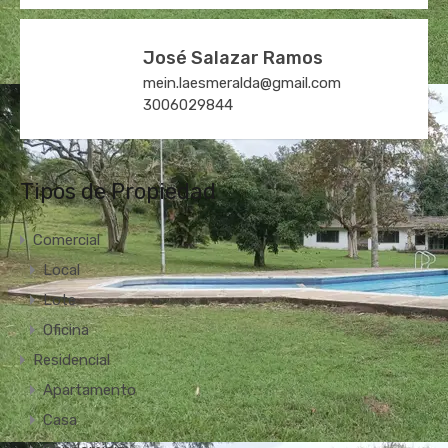
José Salazar Ramos
mein.laesmeralda@gmail.com
3006029844
Tipos de Propiedad
Comercial
Local
Lote
Oficina
Residencial
Apartamento
Casa