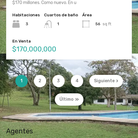
$170 millones. Como nuevo. En u
Habitaciones
Cuartos de baño
Área
3
56
sq ft
1
En Venta
$170,000,000
1
2
3
4
Siguiente
Último
Agentes