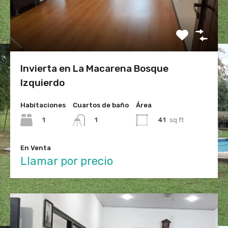
Invierta en La Macarena Bosque
Izquierdo
Habitaciones
Cuartos de baño
Área
1
41
sq ft
1
En Venta
Llamar por precio