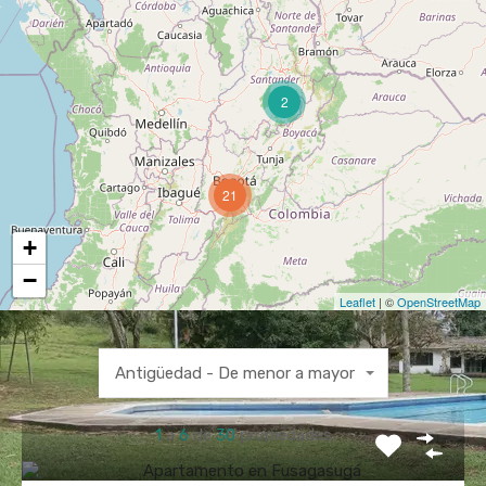
2
21
+
−
Leaflet
| ©
OpenStreetMap
Antigüedad - De menor a mayor
1
a
6
de
30
propiedades