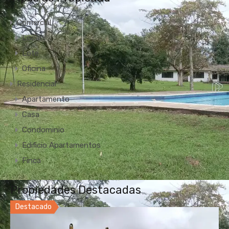
Comercial
Local
Lote
Oficina
Residencial
Apartamento
Casa
Condominio
Edificio Apartamentos
Finca
Propiedades Destacadas
Destacado