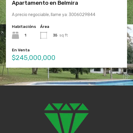
Apartamento en Belmira
A precio negociable, llame ya: 3006029844
Habitacións
Área
1
35
sq ft
En Venta
$245,000,000