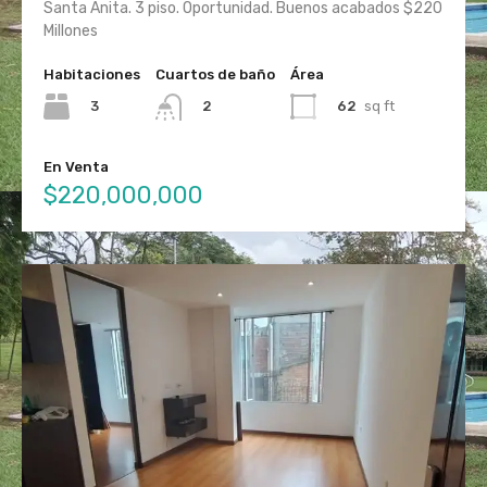
Santa Anita. 3 piso. Oportunidad. Buenos acabados $220
Millones
Habitaciones
Cuartos de baño
Área
3
62
sq ft
2
En Venta
$220,000,000